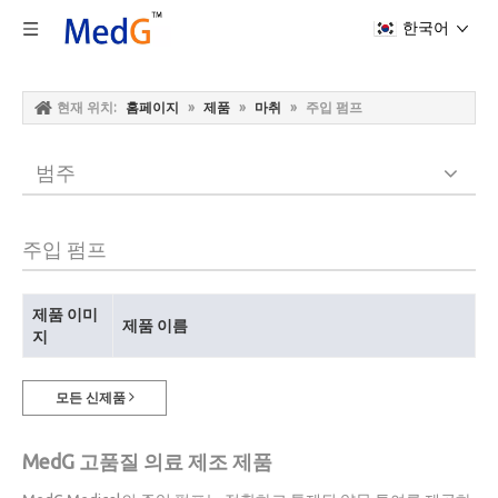
한국어
현재 위치:
홈페이지
»
제품
»
마취
»
주입 펌프
범주
주입 펌프
제품 이미
제품 이름
지
모든 신제품
MedG 고품질 의료 제조 제품