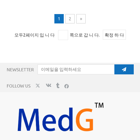
1
2
»
모두2페이지 입 니 다
쪽으로 갑 니 다.
확정 하 다