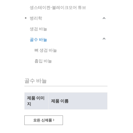
셍스테이켄-블레이크모어 튜브
병리학
생검 바늘
골수 바늘
뼈 생검 바늘
흡입 바늘
골수 바늘
제품 이미
제품 이름
지
모든 신제품