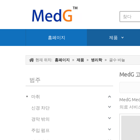
홈페이지
제품
현재 위치:
홈페이지
»
제품
»
병리학
»
골수 바늘
MedG
범주
마취
MedG M
의료 서비
신경 차단
경막 밖의
주입 펌프