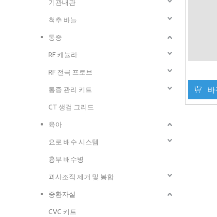
기관내관
척추 바늘
통증
RF 캐뉼라
RF 전극 프로브
바
통증 관리 키트
CT 생검 그리드
육아
요로 배수 시스템
흉부 배수병
괴사조직 제거 및 봉합
중환자실
CVC 키트