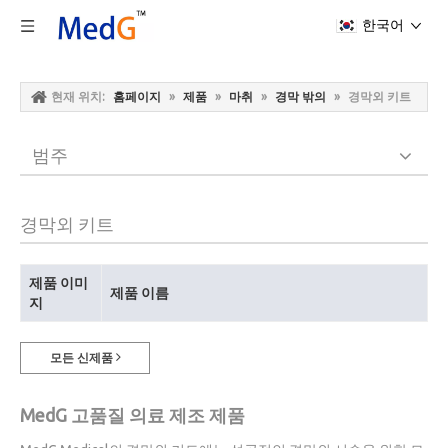
한국어
현재 위치:
홈페이지
»
제품
»
마취
»
경막 밖의
»
경막외 키트
범주
경막외 키트
제품 이미
제품 이름
지
모든 신제품
MedG 고품질 의료 제조 제품